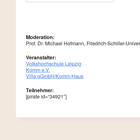
ICS herunterladen
Google K
Moderation:
Prof. Dr. Michael Hofmann, Friedrich-Schiller-Univer
Veranstalter:
Volkshochschule Leipzig
Komm e.V.
Villa gGmbH/Komm-Haus
Teilnehmer:
[pirate id=“34921″]