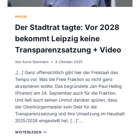
G
M
E
S
R
U
PRESSE
O
P
B
Der Stadtrat tagte: Vor 2028
P
M
O
-
bekommt Leipzig keine
R
W
T
A
E
Transparenzsatzung + Video
H
N
L
D
B
Von
Anne Giermann
3. Oktober 2025
E
E
V
W
„[…] Ganz offensichtlich gibt hier der Freistaat das
O
I
Tempo vor. Was die Freie Fraktion so nicht ganz
N
R
W
akzeptieren wollte. Das begründete Jan-Paul Helbig
K
I
(Piraten) am 24. September auch für die Fraktion.
E
N
N
Und ließ auch seinen Unmut darüber spüren, dass
D
?
O
der Oberbürgermeister kein Geld für die
W
Transparenzsatzung und ihre Umsetzung im Haushalt
S
2025/2026 eingestellt hat. […]“…
1
0
D
WEITERLESEN
A
E
U