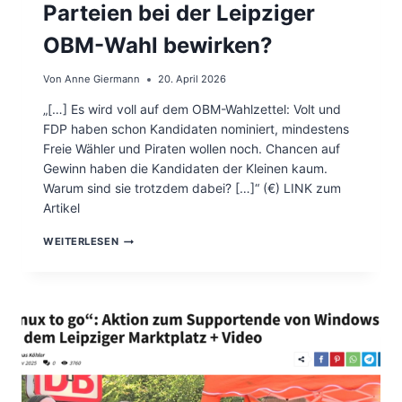
E
Parteien bei der Leipziger
C
H
OBM-Wahl bewirken?
T
E
Von
Anne Giermann
20. April 2026
S
T
„[…] Es wird voll auf dem OBM-Wahlzettel: Volt und
Ü
FDP haben schon Kandidaten nominiert, mindestens
C
K
Freie Wähler und Piraten wollen noch. Chancen auf
F
Gewinn haben die Kandidaten der Kleinen kaum.
Ü
Warum sind sie trotzdem dabei? […]“ (€) LINK zum
R
S
Artikel
T
Ü
V
WEITERLESEN
C
O
K
L
!
T
D
,
A
P
S
I
W
R
A
A
R
T
D
E