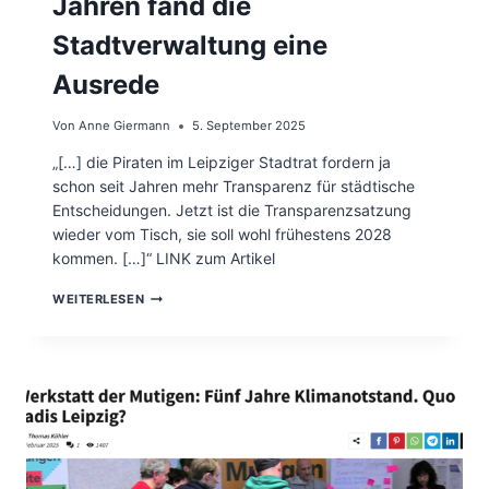
Jahren fand die
D
M
E
T
Stadtverwaltung eine
O
L
E
Ausrede
I
P
Von
Anne Giermann
5. September 2025
Z
I
„[…] die Piraten im Leipziger Stadtrat fordern ja
G
K
schon seit Jahren mehr Transparenz für städtische
E
Entscheidungen. Jetzt ist die Transparenzsatzung
I
wieder vom Tisch, sie soll wohl frühestens 2028
N
kommen. […]“ LINK zum Artikel
E
T
L
R
WEITERLESEN
E
A
I
N
P
S
Z
P
I
A
G
R
E
E
R
N
T
Z
R
S