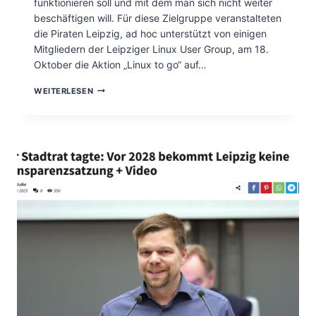
funktionieren soll und mit dem man sich nicht weiter
K
beschäftigen will. Für diese Zielgruppe veranstalteten
L
die Piraten Leipzig, ad hoc unterstützt von einigen
E
I
Mitgliedern der Leipziger Linux User Group, am 18.
N
Oktober die Aktion „Linux to go“ auf…
E
P
„
WEITERLESEN
A
L
R
I
T
N
E
U
I
X
E
T
N
O
B
G
E
O
I
“
D
:
E
A
R
K
L
T
E
I
I
O
P
N
Z
Z
I
U