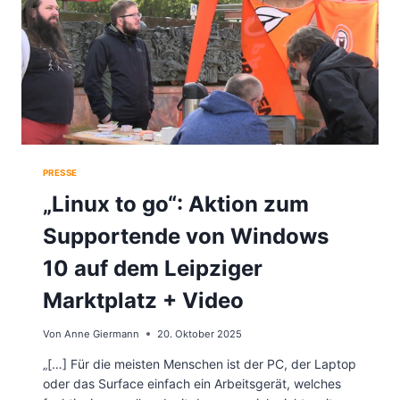
E
N
R
,
C
F
S
R
D
E
I
I
N
E
L
W
E
Ä
I
H
P
L
Z
E
PRESSE
I
R
„Linux to go“: Aktion zum
G
&
A
C
M
Supportende von Windows
O
1
.
8
:
10 auf dem Leipziger
.
W
J
A
Marktplatz + Video
U
S
L
K
Von
Anne Giermann
20. Oktober 2025
I
Ö
2
N
„[…] Für die meisten Menschen ist der PC, der Laptop
0
N
2
oder das Surface einfach ein Arbeitsgerät, welches
E
6
N