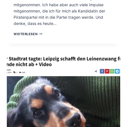
N
mitgenommen. Ich habe aber auch viele Impulse
F
A
mitgenommen, die ich für mich als Kandidatin der
N
Piratenpartei mit in die Partei tragen werde. Und
D
denke, dass es heute…
D
I
W
WEITERLESEN
E
E
S
R
T
K
A
S
D
T
T
A
V
T
E
T
R
D
W
E
A
R
L
M
T
U
U
T
N
I
G
G
E
E
I
N
N
:
E