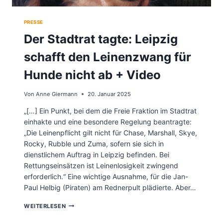
F
A
Ü
U
N
PRESSE
S
F
R
Der Stadtrat tagte: Leipzig
J
E
A
D
schafft den Leinenzwang für
H
E
R
E
Hunde nicht ab + Video
K
L
Von
Anne Giermann
20. Januar 2025
I
M
„[…] Ein Punkt, bei dem die Freie Fraktion im Stadtrat
A
einhakte und eine besondere Regelung beantragte:
N
O
„Die Leinenpflicht gilt nicht für Chase, Marshall, Skye,
T
Rocky, Rubble und Zuma, sofern sie sich in
S
dienstlichem Auftrag in Leipzig befinden. Bei
T
A
Rettungseinsätzen ist Leinenlosigkeit zwingend
N
erforderlich.“ Eine wichtige Ausnahme, für die Jan-
D
Paul Helbig (Piraten) am Rednerpult plädierte. Aber…
.
Q
D
WEITERLESEN
U
E
O
R