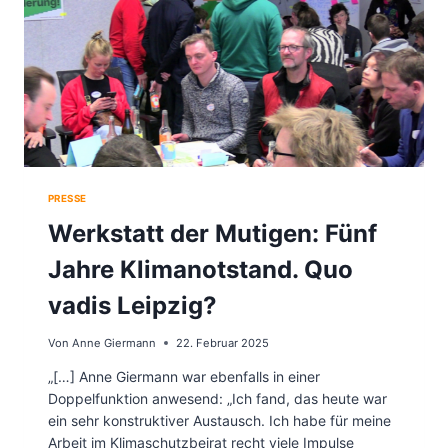
A
A
N
T
S
Z
P
U
A
N
R
G
E
+
N
V
Z
I
S
D
A
E
T
O
PRESSE
Z
Werkstatt der Mutigen: Fünf
U
N
Jahre Klimanotstand. Quo
G
:
N
vadis Leipzig?
A
C
Von
Anne Giermann
22. Februar 2025
H
J
„[…] Anne Giermann war ebenfalls in einer
A
Doppelfunktion anwesend: „Ich fand, das heute war
H
R
ein sehr konstruktiver Austausch. Ich habe für meine
E
Arbeit im Klimaschutzbeirat recht viele Impulse