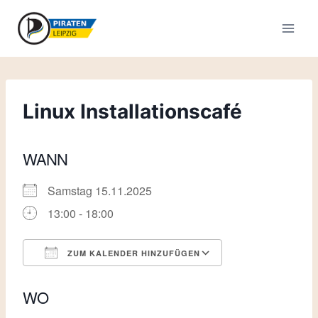
Zum
Inhalt
springen
Linux Installationscafé
WANN
Samstag 15.11.2025
13:00 - 18:00
ZUM KALENDER HINZUFÜGEN
ICS herunterladen
Google Kalende
WO