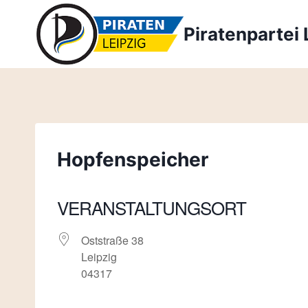
Zum
Inhalt
Piratenpartei 
springen
Hopfenspeicher
VERANSTALTUNGSORT
Oststraße 38
Leipzig
04317