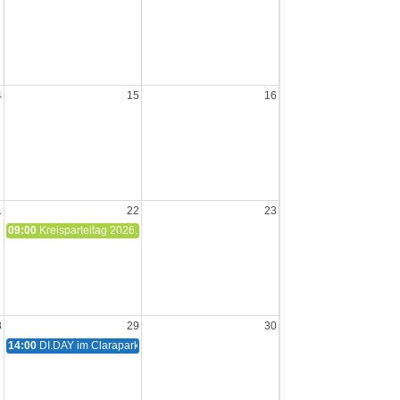
4
15
16
1
22
23
09:00
Kreisparteitag 2026.1 und Aufstellungsversammlung zur OBM-Wahl
8
29
30
14:00
DI.DAY im Clarapark und Kundgebung "Freie Software für freie Menschen" (