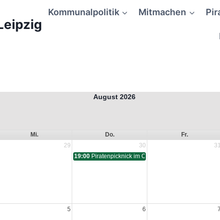
Kommunalpolitik
Mitmachen
Pir
Leipzig
August 2026
Mi.
Do.
Fr.
29
30
3
19:00
Piratenpicknick im Clarapark
5
6