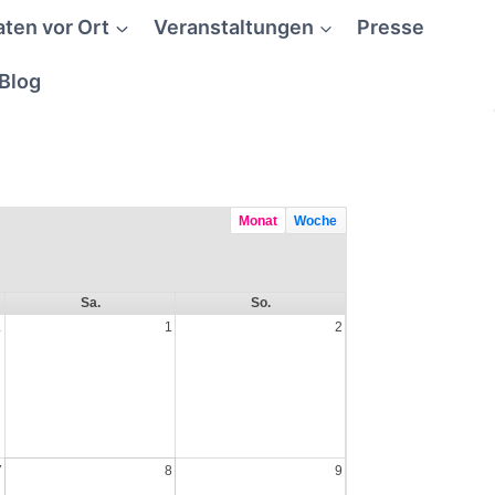
aten vor Ort
Veranstaltungen
Presse
Blog
Monat
Woche
Sa.
So.
1
1
2
7
8
9