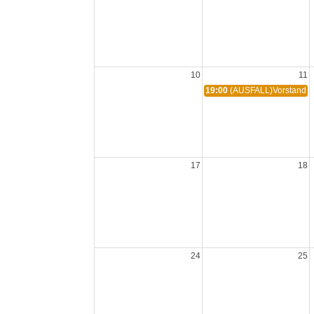
10
11
19:00
(AUSFALL)Vorstandss
17
18
24
25