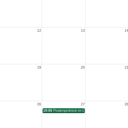
12
13
1
itzung
19
20
2
26
27
2
19:00
Piratenpicknick im Clara-Park