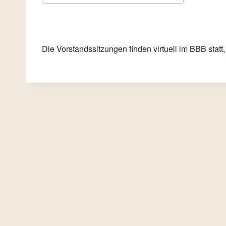
ICS herunterladen
Google K
Die Vorstandssitzungen finden virtuell im BBB statt