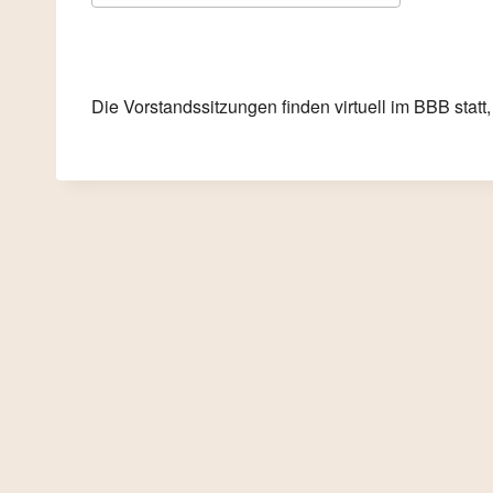
ICS herunterladen
Google K
Die Vorstandssitzungen finden virtuell im BBB statt