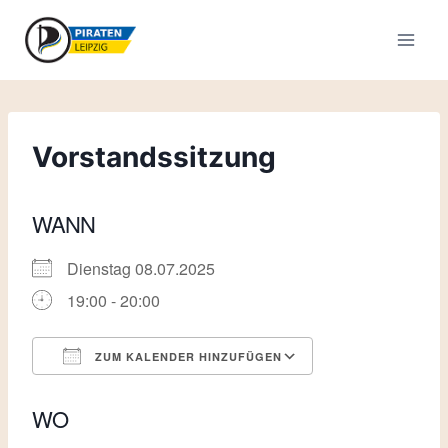
Zum
Inhalt
springen
Vorstandssitzung
WANN
Dienstag 08.07.2025
19:00 - 20:00
ZUM KALENDER HINZUFÜGEN
ICS herunterladen
Google Kalende
WO