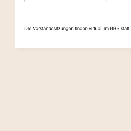
ICS herunterladen
Google K
Die Vorstandssitzungen finden virtuell im BBB statt