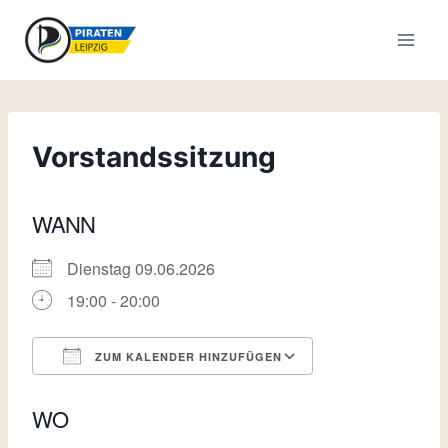
Zum
Inhalt
springen
Vorstandssitzung
WANN
Dienstag 09.06.2026
19:00 - 20:00
ZUM KALENDER HINZUFÜGEN
ICS herunterladen
Google Kalende
WO