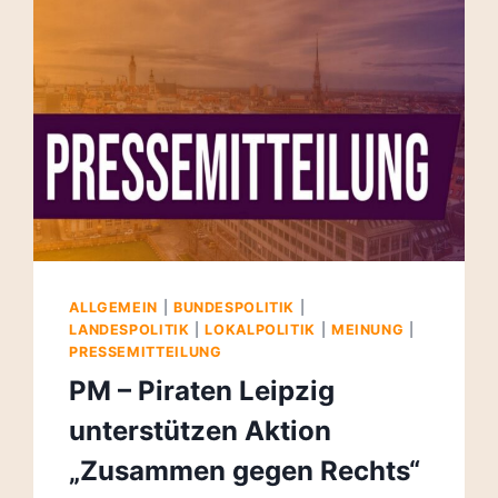
ALLGEMEIN
|
BUNDESPOLITIK
|
LANDESPOLITIK
|
LOKALPOLITIK
|
MEINUNG
|
PRESSEMITTEILUNG
PM – Piraten Leipzig
unterstützen Aktion
„Zusammen gegen Rechts“