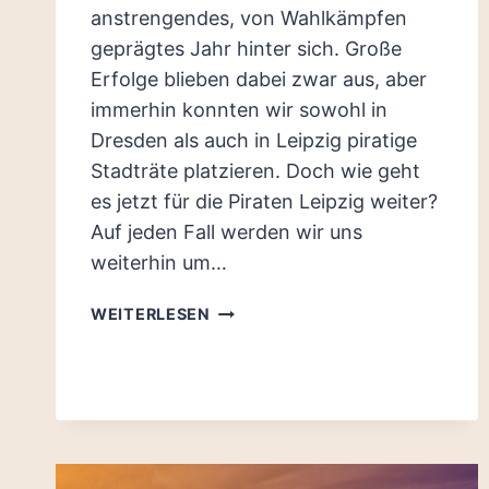
anstrengendes, von Wahlkämpfen
geprägtes Jahr hinter sich. Große
Erfolge blieben dabei zwar aus, aber
immerhin konnten wir sowohl in
Dresden als auch in Leipzig piratige
Stadträte platzieren. Doch wie geht
es jetzt für die Piraten Leipzig weiter?
Auf jeden Fall werden wir uns
weiterhin um…
WIE
WEITERLESEN
GEHT
ES
NACH
DEN
WAHLEN
WEITER?