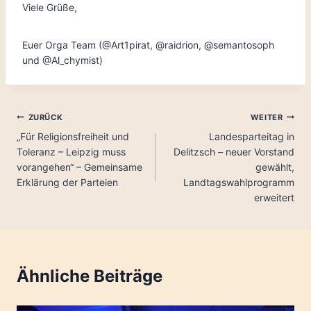
Viele Grüße,
Euer Orga Team (@Art1pirat, @raidrion, @semantosoph
und @Al_chymist)
Beitragsnavigation
ZURÜCK
WEITER
„Für Religionsfreiheit und
Landesparteitag in
Toleranz – Leipzig muss
Delitzsch – neuer Vorstand
vorangehen“ – Gemeinsame
gewählt,
Erklärung der Parteien
Landtagswahlprogramm
erweitert
Ähnliche Beiträge