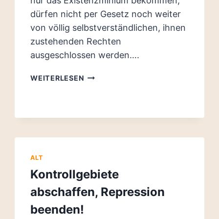
nur das Existenzminium bekommen,
dürfen nicht per Gesetz noch weiter
von völlig selbstverständlichen, ihnen
zustehenden Rechten
ausgeschlossen werden….
KEINE
WEITERLESEN
SONDERRECHTE
FÜR
JOBCENTER
–
PIRATEN
WOLLEN
DATEN
ALT
OFFENLEGEN
Kontrollgebiete
abschaffen, Repression
beenden!