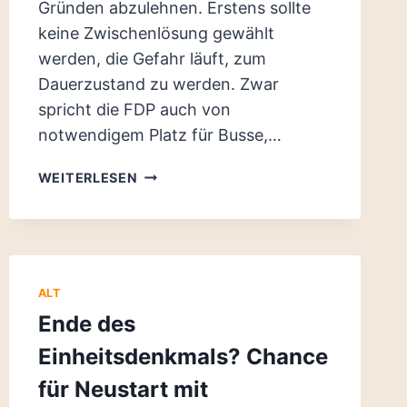
Gründen abzulehnen. Erstens sollte
keine Zwischenlösung gewählt
werden, die Gefahr läuft, zum
Dauerzustand zu werden. Zwar
spricht die FDP auch von
notwendigem Platz für Busse,…
PIRATEN
WEITERLESEN
ZUM
LEUSCHNERPLATZ:
STATT
PARKPLATZ
–
ALT
STREETART-
Ende des
PARK
MIT
Einheitsdenkmals? Chance
LEGALEN
WÄNDEN!
für Neustart mit