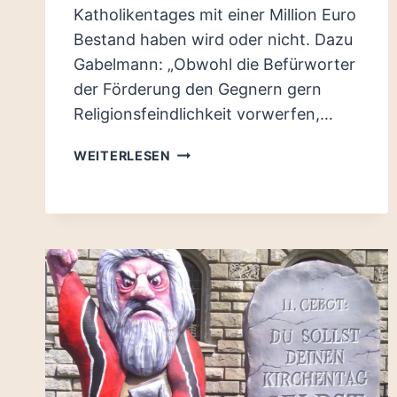
Katholikentages mit einer Million Euro
Bestand haben wird oder nicht. Dazu
Gabelmann: „Obwohl die Befürworter
der Förderung den Gegnern gern
Religionsfeindlichkeit vorwerfen,…
BÜRGERBEGEHREN
WEITERLESEN
AUF
DEM
WEG
–
PIRATEN-
STADTRÄTIN
WILL
ZUSAMMEN
MIT
BÜRGERN
FÖRDERUNG
DES