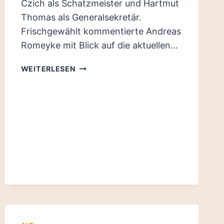
Czich als Schatzmeister und Hartmut
Thomas als Generalsekretär.
Frischgewählt kommentierte Andreas
Romeyke mit Blick auf die aktuellen…
DUMPFEM
WEITERLESEN
POPULISMUS
ENTGEGENTRETEN
–
NEUER
VORSTAND
DER
PIRATEN
LEIPZIG
NIMMT
ARBEIT
AUF