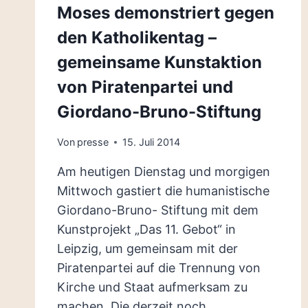
Moses demonstriert gegen
KATHOLIKENTAG
SIGNALISIEREN
den Katholikentag –
STABILE
ZAHLUNGSFÄHIGKEIT
gemeinsame Kunstaktion
DER
von Piratenpartei und
STADT
LEIPZIG
Giordano-Bruno-Stiftung
Von
presse
15. Juli 2014
Am heutigen Dienstag und morgigen
Mittwoch gastiert die humanistische
Giordano-Bruno- Stiftung mit dem
Kunstprojekt „Das 11. Gebot“ in
Leipzig, um gemeinsam mit der
Piratenpartei auf die Trennung von
Kirche und Staat aufmerksam zu
machen. Die derzeit noch