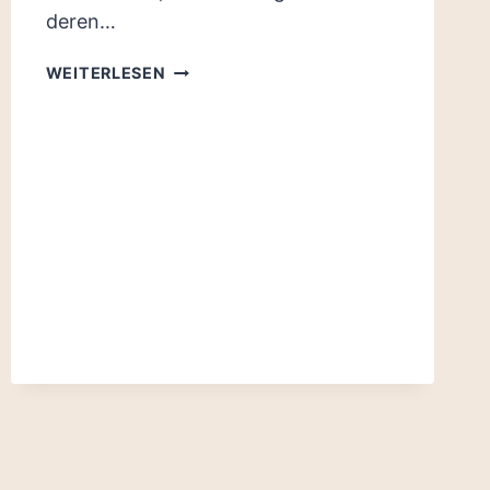
deren…
ENDE
WEITERLESEN
DES
EINHEITSDENKMALS?
CHANCE
FÜR
NEUSTART
MIT
BÜRGERBETEILIGUNG!