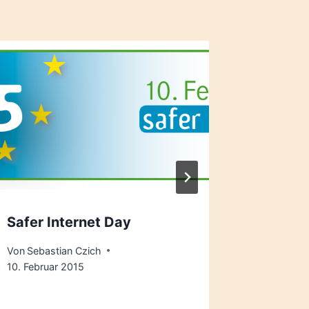
Leipzig
Direktk
Bundes
auf
Von
press
Safer Internet Day
Von
Sebastian Czich
10. Februar 2015