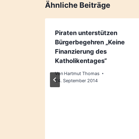
Ähnliche Beiträge
Piraten unterstützen
Bürgerbegehren „Keine
Finanzierung des
Katholikentages“
Von
Hartmut Thomas
24. September 2014
8.1
er 2017