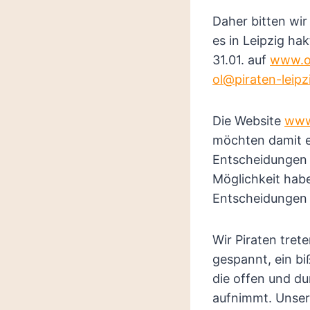
Daher bitten wir
es in Leipzig h
31.01. auf
www.of
ol@piraten-leipz
Die Website
www.
möchten damit er
Entscheidungen a
Möglichkeit hab
Entscheidungen 
Wir Piraten tre
gespannt, ein bi
die offen und d
aufnimmt. Unsere