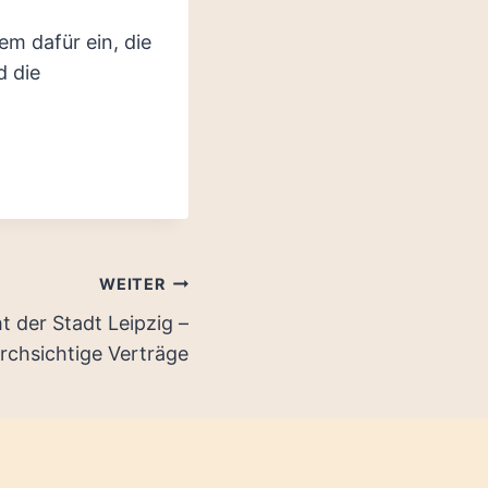
em dafür ein, die
d die
WEITER
t der Stadt Leipzig –
urchsichtige Verträge