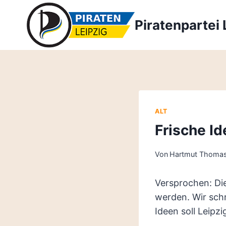
Zum
Inhalt
Piratenpartei 
springen
ALT
Frische Id
Von
Hartmut Thoma
Versprochen: Die
werden. Wir sch
Ideen soll Leipz