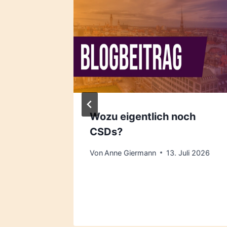
Open
Wozu eigentlich noch
t das
CSDs?
nsamen
Von
Anne Giermann
13. Juli 2026