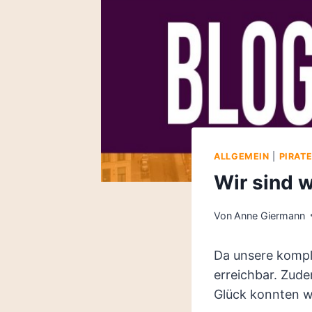
ALLGEMEIN
|
PIRAT
Wir sind w
Von
Anne Giermann
Da unsere kompl
erreichbar. Zud
Glück konnten wi