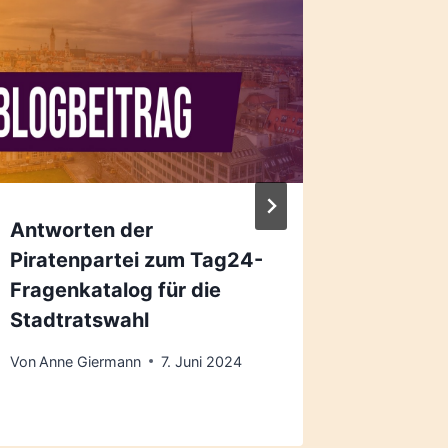
Antworten der
Trüger
Piratenpartei zum Tag24-
Sicherh
Fragenkatalog für die
Videoü
Stadtratswahl
Von
Thoma
Von
Anne Giermann
7. Juni 2024